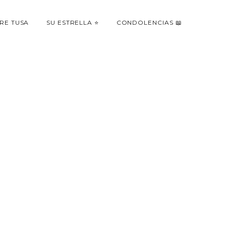
RE TUSA
SU ESTRELLA ⭐
CONDOLENCIAS 📖