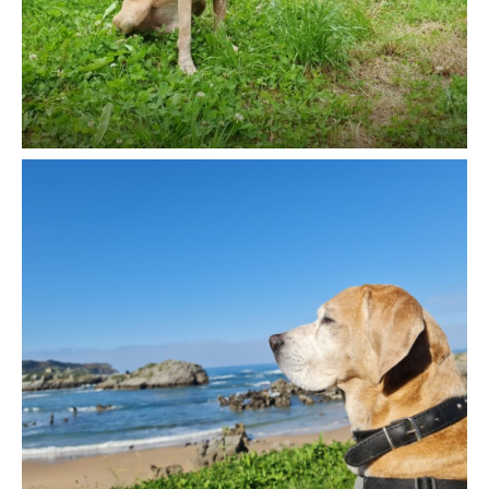
Kay jugando en sus cabañas favoritas