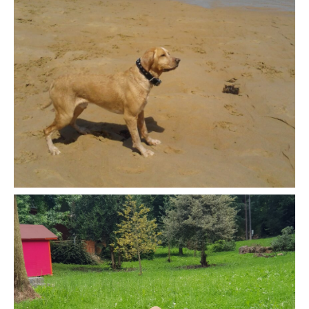
Kay viendo el mar