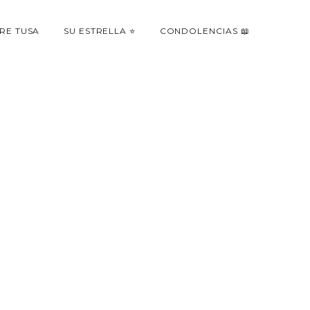
RE TUSA
SU ESTRELLA ⭐
CONDOLENCIAS 📖