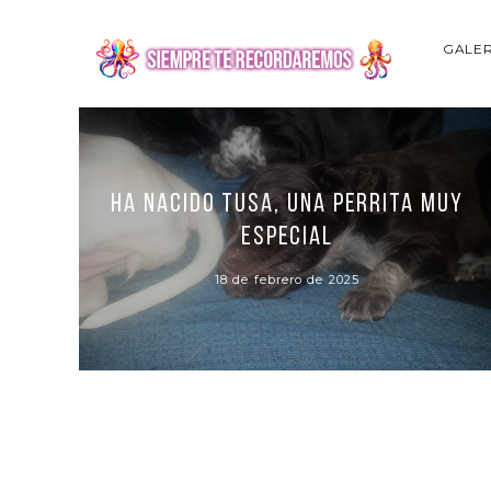
GALER
Ha nacido Tusa, una perrita muy
especial
18 de febrero de 2025